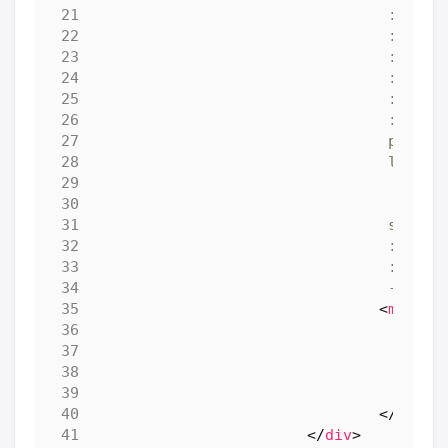
				 -->
<
multis
</
multi
</
div
>