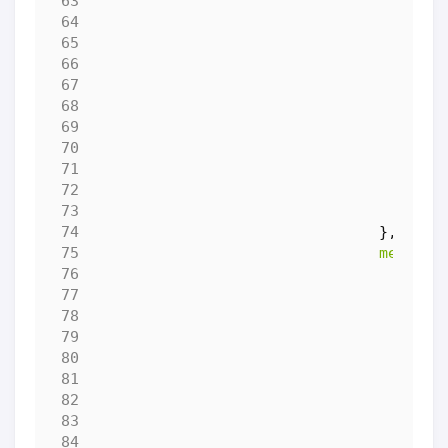
},
methods