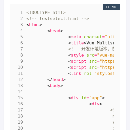
HTML
<!DOCTYPE html>
<!-- testselect.html -->
<
html
>
<
head
>
<
meta
charset
=
"utf-8"
>
<
title
>
Vue-Multisele
<!-- 开发环境版本，包含了有
<
style
src
=
"vue-multise
<
script
src
=
"https://cd
<
script
src
=
"https://un
<
link
rel
=
"stylesheet"
</
head
>
<
body
>
<
div
id
=
"app"
>
<
div
>