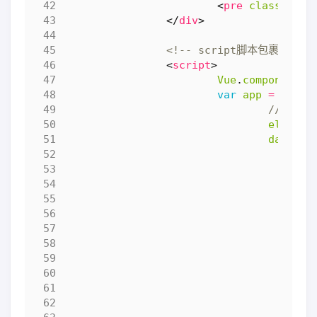
<
pre
class
=
"lan
</
div
>
<!-- script脚本包裹了一段j
<
script
>
Vue
.
component
(
'
var
app
=
new
V
el
:
'#a
data
:
{