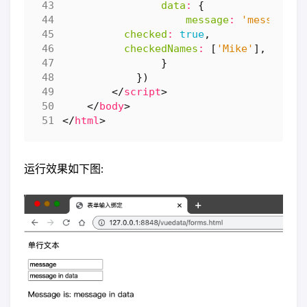
data
:
{
message
:
'message i
checked
:
true
,
checkedNames
:
[
'Mike'
],
}
})
</
script
>
</
body
>
</
html
>
运行效果如下图: