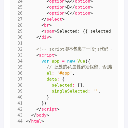
<
option
>
A
</
option
>
<
option
>
B
</
option
>
<
option
>
C
</
option
>
</
select
>
<
br
>
<
span
>
Selected: {{ selected }}
</
s
</
div
>
<!-- script脚本包裹了一段js代码 -->
<
script
>
var
app
=
new
Vue
({
el
:
'#app'
,
data
:
{
selected
:
[],
singleSelected
:
''
,
}
})
</
script
>
</
body
>
</
html
>