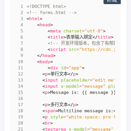
HTML
<!DOCTYPE html>
<!-- forms.html -->
<
html
>
<
head
>
<
meta
charset
=
"utf-8"
>
<
title
>
表单输入绑定
</
title
>
<!-- 开发环境版本，包含了有帮助的命令
<
script
src
=
"https://cdn.jsdeli
</
head
>
<
body
>
<
div
id
=
"app"
>
<
p
>
单行文本
</
p
>
<
input
placeholder
=
"edit me"
valu
<
input
v-model
=
"message"
placehol
<
p
>
Message is: {{ message }}
</
p
>
<
p
>
多行文本
</
p
>
<
span
>
Multiline message is:
</
span
<
p
style
=
"white-space: pre-line;"
<
br
>
<
textarea
v-model
=
"message"
place