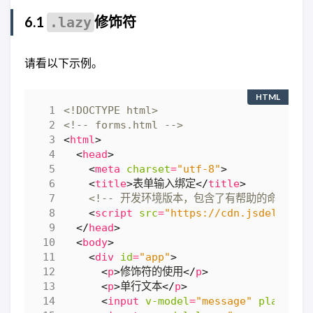
6.1
修饰符
.lazy
请看以下示例。
HTML
<!DOCTYPE html>
<!-- forms.html -->
<
html
>
<
head
>
<
meta
charset
=
"utf-8"
>
<
title
>
表单输入绑定
</
title
>
<!-- 开发环境版本，包含了有帮助的命令行警告
<
script
src
=
"https://cdn.jsdelivr.n
</
head
>
<
body
>
<
div
id
=
"app"
>
<
p
>
修饰符的使用
</
p
>
<
p
>
单行文本
</
p
>
<
input
v-model
=
"message"
placehol