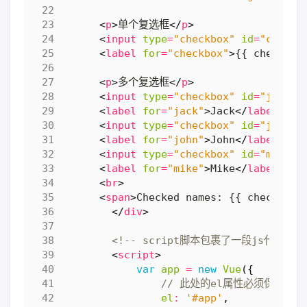
<
p
>
单个复选框
</
p
>
<
input
type
=
"checkbox"
id
=
"checkb
<
label
for
=
"checkbox"
>
{{ checked 
<
p
>
多个复选框
</
p
>
<
input
type
=
"checkbox"
id
=
"jack"
<
label
for
=
"jack"
>
Jack
</
label
>
<
input
type
=
"checkbox"
id
=
"john"
<
label
for
=
"john"
>
John
</
label
>
<
input
type
=
"checkbox"
id
=
"mike"
<
label
for
=
"mike"
>
Mike
</
label
>
<
br
>
<
span
>
Checked names: {{ checkedNa
</
div
>
<!-- script脚本包裹了一段js代码 --
<
script
>
var
app
=
new
Vue
({
el
:
'#app'
,