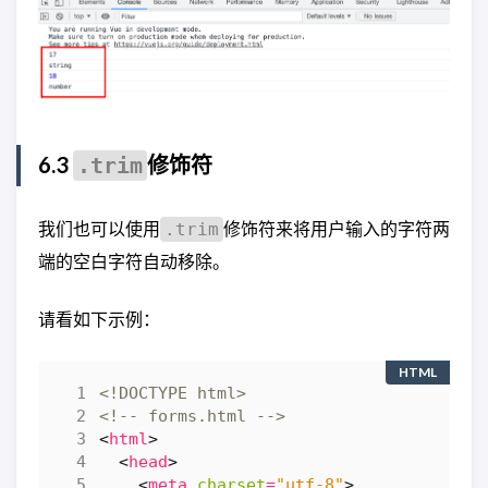
6.3
修饰符
.trim
我们也可以使用
修饰符来将用户输入的字符两
.trim
端的空白字符自动移除。
请看如下示例：
HTML
<!DOCTYPE html>
<!-- forms.html -->
<
html
>
<
head
>
<
meta
charset
=
"utf-8"
>