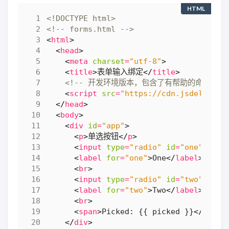
HTML
<!DOCTYPE html>
<!-- forms.html -->
<
html
>
<
head
>
<
meta
charset
=
"utf-8"
>
<
title
>
表单输入绑定
</
title
>
<!-- 开发环境版本，包含了有帮助的命令行警告
<
script
src
=
"https://cdn.jsdelivr.n
</
head
>
<
body
>
<
div
id
=
"app"
>
<
p
>
单选按钮
</
p
>
<
input
type
=
"radio"
id
=
"one"
valu
<
label
for
=
"one"
>
One
</
label
>
<
br
>
<
input
type
=
"radio"
id
=
"two"
valu
<
label
for
=
"two"
>
Two
</
label
>
<
br
>
<
span
>
Picked: {{ picked }}
</
span
>
</
div
>