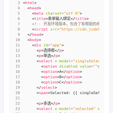
<
html
>
<
head
>
<
meta
charset
=
"utf-8"
>
<
title
>
表单输入绑定
</
title
>
<!-- 开发环境版本，包含了有帮助的命令行警告
<
script
src
=
"https://cdn.jsdelivr.n
</
head
>
<
body
>
<
div
id
=
"app"
>
<
p
>
选择框
</
p
>
<
p
>
单选
</
p
>
<
select
v-model
=
"singleSelected"
>
<
option
disabled
value
=
""
>
请选择
<
option
>
A
</
option
>
<
option
>
B
</
option
>
<
option
>
C
</
option
>
</
select
>
<
span
>
Selected: {{ singleSelected
<
p
>
多选
</
p
>
<
select
v-model
=
"selected"
multip