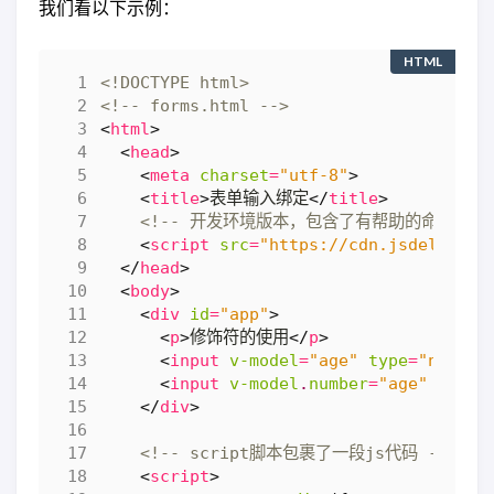
我们看以下示例：
HTML
<!DOCTYPE html>
<!-- forms.html -->
<
html
>
<
head
>
<
meta
charset
=
"utf-8"
>
<
title
>
表单输入绑定
</
title
>
<!-- 开发环境版本，包含了有帮助的命令行警告
<
script
src
=
"https://cdn.jsdelivr.n
</
head
>
<
body
>
<
div
id
=
"app"
>
<
p
>
修饰符的使用
</
p
>
<
input
v-model
=
"age"
type
=
"number
<
input
v-model
.
number
=
"age"
type
=
</
div
>
<!-- script脚本包裹了一段js代码 -->
<
script
>