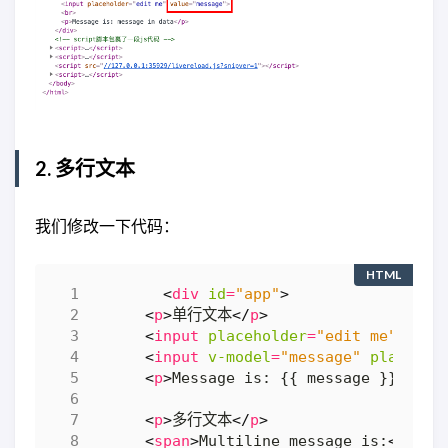
2. 多行文本
我们修改一下代码：
HTML
<
div
id
=
"app"
>
<
p
>
单行文本
</
p
>
<
input
placeholder
=
"edit me"
valu
<
input
v-model
=
"message"
placehol
<
p
>
Message is: {{ message }}
</
p
>
<
p
>
多行文本
</
p
>
<
span
>
Multiline message is:
</
span