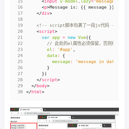
<
input
v-model
.
lazy
=
"message"
pla
<
p
>
Message is: {{ message }}
</
p
>
</
div
>
<!-- script脚本包裹了一段js代码 -->
<
script
>
var
app
=
new
Vue
({
el
:
'#app'
,
data
:
{
message
:
'message in data'
,
}
})
</
script
>
</
body
>
</
html
>