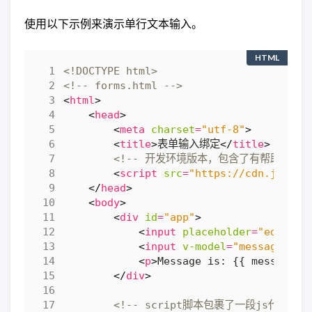
使用以下示例来演示单行文本输入。
HTML
<!DOCTYPE html>
<!-- forms.html -->
<
html
>
<
head
>
<
meta
charset
=
"utf-8"
>
<
title
>
表单输入绑定
</
title
>
<!-- 开发环境版本，包含了有帮助的命令
<
script
src
=
"https://cdn.jsdeli
</
head
>
<
body
>
<
div
id
=
"app"
>
<
input
placeholder
=
"edit me
<
input
v-model
=
"message"
pl
<
p
>
Message is: {{ message }
</
div
>
<!-- script脚本包裹了一段js代码 --