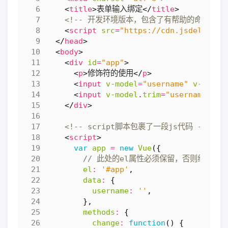
<
title
>
表单输入绑定
</
title
>
<!-- 开发环境版本，包含了有帮助的命令行警告
<
script
src
=
"https://cdn.jsdelivr.n
</
head
>
<
body
>
<
div
id
=
"app"
>
<
p
>
修饰符的使用
</
p
>
<
input
v-model
=
"username"
v-on:ch
<
input
v-model
.
trim
=
"username"
v-
</
div
>
<!-- script脚本包裹了一段js代码 -->
<
script
>
var
app
=
new
Vue
({
el
:
'#app'
,
data
:
{
username
:
''
,
},
methods
:
{
change
:
function
()
{