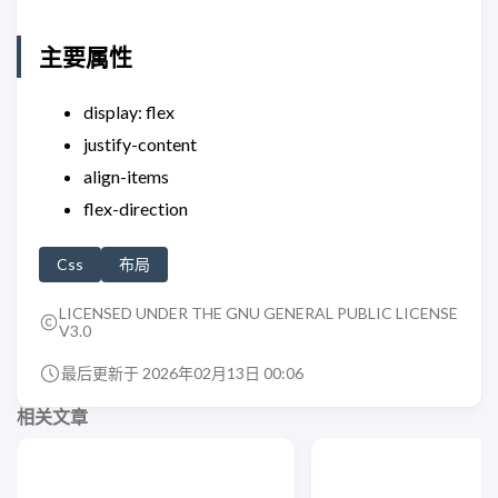
主要属性
display: flex
justify-content
align-items
flex-direction
Css
布局
LICENSED UNDER THE GNU GENERAL PUBLIC LICENSE
V3.0
最后更新于 2026年02月13日 00:06
相关文章