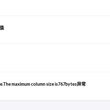
均值
ge.The maximum column size is767bytes异常