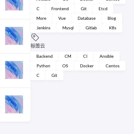
C
Frontend
Git
Etcd
More
Vue
Database
Blog
Jenkins
Mysql
Gitlab
K8s
标签云
Backend
CM
CI
Ansible
Python
OS
Docker
Centos
C
Git