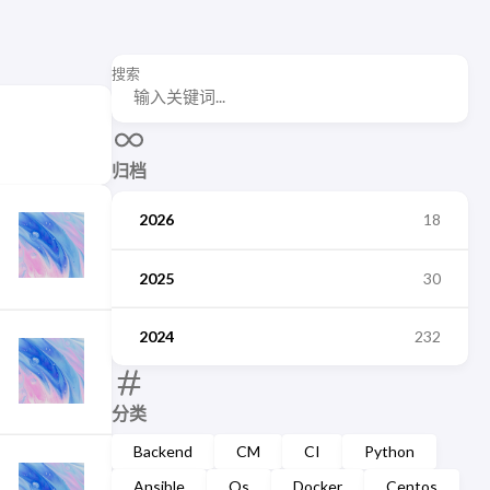
搜索
归档
2026
18
2025
30
2024
232
分类
Backend
CM
CI
Python
Ansible
Os
Docker
Centos