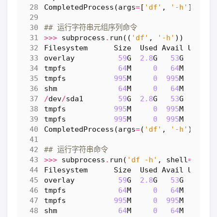
CompletedProcess
(
args
=
[
'df'
,
'-h'
],
ret
## 运行字符串元组序列命令
>>>
subprocess
.
run
((
'df'
,
'-h'
))
Filesystem
Size
Used
Avail
Use
%
M
overlay
59
G
2.8
G
53
G
5
%
/
tmpfs
64
M
0
64
M
0
%
/
tmpfs
995
M
0
995
M
0
%
/
shm
64
M
0
64
M
0
%
/
/
dev
/
sda1
59
G
2.8
G
53
G
5
%
/
tmpfs
995
M
0
995
M
0
%
/
tmpfs
995
M
0
995
M
0
%
/
CompletedProcess
(
args
=
(
'df'
,
'-h'
),
ret
## 运行字符串命令
>>>
subprocess
.
run
(
'df -h'
,
shell
=
True
)
Filesystem
Size
Used
Avail
Use
%
M
overlay
59
G
2.8
G
53
G
5
%
/
tmpfs
64
M
0
64
M
0
%
/
tmpfs
995
M
0
995
M
0
%
/
shm
64
M
0
64
M
0
%
/