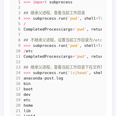
>>>
import
subprocess
## 继承父进程，查看当前工作目录
>>>
subprocess
.
run
(
'pwd'
,
shell
=
True
)
/
CompletedProcess
(
args
=
'pwd'
,
returncode
## 不继承父进程，设置当前工作目录为/etc
>>>
subprocess
.
run
(
'pwd'
,
shell
=
True
,
c
/
etc
CompletedProcess
(
args
=
'pwd'
,
returncode
## 继承父进程，查看当前工作目录下在文件列表
>>>
subprocess
.
run
(
'ls|head'
,
shell
=
Tru
anaconda
-
post
.
log
bin
boot
dev
etc
home
lib