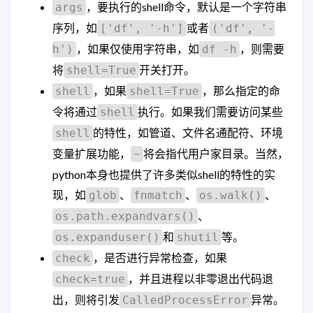
，要执行的shell命令，默认是一个字符串
args
序列，如
或者
['df', '-h']
('df', '-
，如果仅使用字符串，如
，则需要
h')
df -h
将
开关打开。
shell=True
，如果
，那么指定的命
shell
shell=True
令将通过
执行。如果我们需要访问某些
shell
的特性，如管道、文件名通配符、环境
shell
变量扩展功能，
将会指代用户家目录。当然，
~
python本身也提供了许多类似shell的特性的实
现，如
、
、
、
glob
fnmatch
os.walk()
、
os.path.expandvars()
和
等。
os.expanduser()
shutil
，是否进行异常检查，如果
check
，并且进程以非零退出代码退
check=true
出，则将引发
异常。
CalledProcessError