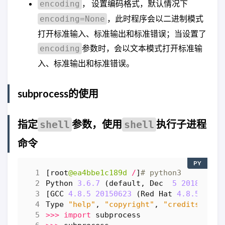
， 设置编码格式，默认情况下
encoding
，此时程序会以二进制模式
encoding=None
打开标准输入、标准输出和标准错误；当设置了
参数时，会以文本模式打开标准输
encoding
入、标准输出和标准错误。
subprocess的使用
指定
参数，使用
执行子进程
shell
shell
命令
PY
[
root
@ea4bbe1c189d
/
]
# python3
Python
3.6.7
(
default
,
Dec
5
2018
,
15
:
[
GCC
4.8.5
20150623
(
Red
Hat
4.8.5
-
36
)]
Type
"help"
,
"copyright"
,
"credits"
or
>>>
import
subprocess