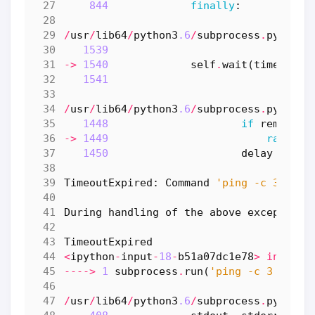
844
finally
:
/
usr
/
lib64
/
python3
.6
/
subprocess
.
py
in
_
1539
->
1540
self
.
wait
(
timeout
=
s
1541
/
usr
/
lib64
/
python3
.6
/
subprocess
.
py
in
w
1448
if
remainin
->
1449
raise
T
1450
delay
=
min
TimeoutExpired
:
Command
'ping -c 3 jd.c
During
handling
of
the
above
exception
,
TimeoutExpired
<
ipython
-
input
-
18
-
b51a07dc1e78
>
in
<
mod
---->
1
subprocess
.
run
(
'ping -c 3 jd.co
/
usr
/
lib64
/
python3
.6
/
subprocess
.
py
in
r