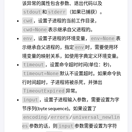
该异常的属性包含参数、退出代码以及
和
（如果已捕获）。
stdout
stderr
，设置子进程的当前工作目录，
cwd
表示继承自父进程的。
cwd=None
，设置子进程的环境变量，
表
env
env=None
示继承自父进程的，指定
时，需要使用环
env
境变量的映射关系，如使用字典定义环境变量。
，设置命令超时时间(单位：秒)，
timeout
默认不设置超时。如果命令执
timeout=None
行时间超时，子进程将被杀死，并弹出
异常。
TimeoutExpired
，设置子进程输入参数，需要设置为字
input
节序列(byte sequence)。如果设置了
/
/
encoding
errors
universal_newlin
参数的话，则
参数需要设置为字符
es
input