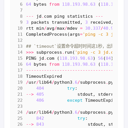
64
bytes
from
118.193.98.63
(
118.193.98
---
jd
.
com
ping
statistics
---
3
packets
transmitted
,
3
received
,
0
%
p
rtt
min
/
avg
/
max
/
mdev
=
30.337
/
40.969
/
60
CompletedProcess
(
args
=
'ping -c 3 jd.com
## `timeout`设置命令超时时间这1秒，出现`Timeo
>>>
subprocess
.
run
(
'ping -c 3 jd.com'
,
PING
jd
.
com
(
118.193.98.63
)
56
(
84
)
byte
64
bytes
from
118.193.98.63
(
118.193.98
---------------------------------------
TimeoutExpired
/
usr
/
lib64
/
python3
.6
/
subprocess
.
py
in
r
404
try
:
-->
405
stdout
,
stderr
=
pr
406
except
TimeoutExpired
:
/
usr
/
lib64
/
python3
.6
/
subprocess
.
py
in
c
842
try
:
-->
843
stdout
,
stderr