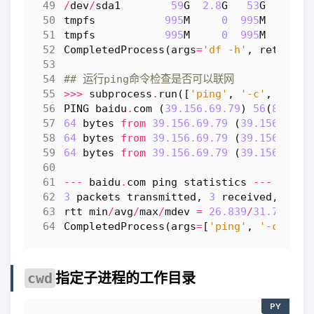
/
dev
/
sda1
59
G
2.8
G
53
G
5
%
/
tmpfs
995
M
0
995
M
0
%
/
tmpfs
995
M
0
995
M
0
%
/
CompletedProcess
(
args
=
'df -h'
,
returnco
## 运行ping命令检查是否可以联网
>>>
subprocess
.
run
([
'ping'
,
'-c'
,
'3'
,
PING
baidu
.
com
(
39.156.69.79
)
56
(
84
)
by
64
bytes
from
39.156.69.79
(
39.156.69.7
64
bytes
from
39.156.69.79
(
39.156.69.7
64
bytes
from
39.156.69.79
(
39.156.69.7
---
baidu
.
com
ping
statistics
---
3
packets
transmitted
,
3
received
,
0
%
p
rtt
min
/
avg
/
max
/
mdev
=
26.839
/
31.708
/
40
CompletedProcess
(
args
=
[
'ping'
,
'-c'
,
'3
指定子进程的工作目录
cwd
PY