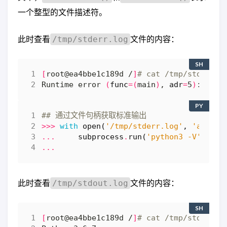
一个整型的文件描述符。
此时查看
文件的内容：
/tmp/stderr.log
SH
[
root@ea4bbe1c189d /
]
# cat /tmp/stderr.l
Runtime error 
(
func
=(
main
)
, 
adr
=
5
)
PY
## 通过文件句柄获取标准输出
>>>
with
open
(
'/tmp/stderr.log'
,
'ab'
)
a
...
subprocess
.
run
(
'python3 -V'
,
she
...
此时查看
文件的内容：
/tmp/stdout.log
SH
[
root@ea4bbe1c189d /
]
# cat /tmp/stdout.l