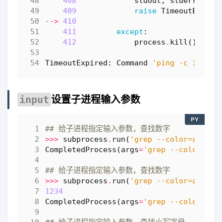
408
stdout
,
stderr
=
pr
409
raise
TimeoutExpire
-->
410
411
except
:
412
process
.
kill
()
TimeoutExpired
:
Command
'ping -c 3 jd.c
设置子进程输入参数
input
PY
## 给子进程指定输入参数，查找数字
>>>
subprocess
.
run
(
'grep --color=auto "
CompletedProcess
(
args
=
'grep --color=aut
## 给子进程指定输入参数，查找数字
>>>
subprocess
.
run
(
'grep --color=auto "
1234
CompletedProcess
(
args
=
'grep --color=aut