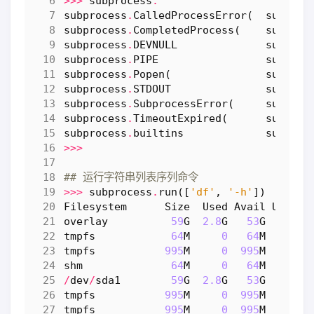
>>>
subprocess
.
subprocess
.
CalledProcessError
(
subproc
subprocess
.
CompletedProcess
(
subproc
subprocess
.
DEVNULL
subproc
subprocess
.
PIPE
subproc
subprocess
.
Popen
(
subproc
subprocess
.
STDOUT
subproc
subprocess
.
SubprocessError
(
subproc
subprocess
.
TimeoutExpired
(
subproc
subprocess
.
builtins
subproc
>>>
## 运行字符串列表序列命令
>>>
subprocess
.
run
([
'df'
,
'-h'
])
Filesystem
Size
Used
Avail
Use
%
M
overlay
59
G
2.8
G
53
G
5
%
/
tmpfs
64
M
0
64
M
0
%
/
tmpfs
995
M
0
995
M
0
%
/
shm
64
M
0
64
M
0
%
/
/
dev
/
sda1
59
G
2.8
G
53
G
5
%
/
tmpfs
995
M
0
995
M
0
%
/
tmpfs
995
M
0
995
M
0
%
/