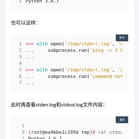
也可以这样：
PY
>>>
with
open
(
'/tmp/stderr.log'
,
'ab'
)
a
...
subprocess
.
run
(
'ping -c 3 baidu.
...
>>>
with
open
(
'/tmp/stderr.log'
,
'ab'
)
a
...
subprocess
.
run
(
'command-not-exis
...
此时再查看stderr.log和stdout.log文件内容：
SH
[
root@ea4bbe1c189d tmp
]
# cat stdout.log