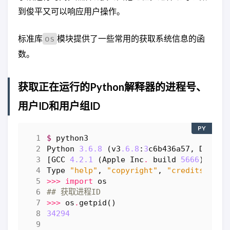
到俊平又可以响应用户操作。
标准库
模块提供了一些常用的获取系统信息的函
os
数。
获取正在运行的Python解释器的进程号、
用户ID和用户组ID
PY
$
python3
Python
3.6.8
(
v3
.6.8
:
3
c6b436a57
,
Dec
24
[
GCC
4.2.1
(
Apple
Inc
.
build
5666
)
(
dot
Type
"help"
,
"copyright"
,
"credits"
or
>>>
import
os
## 获取进程ID
>>>
os
.
getpid
()
34294