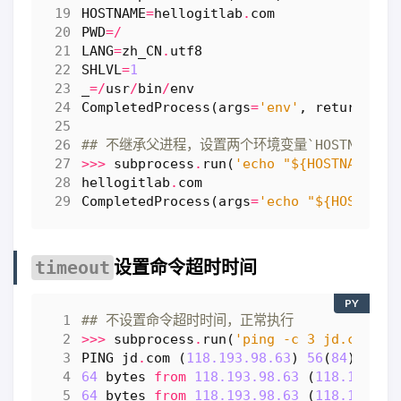
HOSTNAME
=
hellogitlab
.
com
PWD
=/
LANG
=
zh_CN
.
utf8
SHLVL
=
1
_
=/
usr
/
bin
/
env
CompletedProcess
(
args
=
'env'
,
returncode
## 不继承父进程，设置两个环境变量`HOSTNAME`
>>>
subprocess
.
run
(
'echo "$
{HOSTNAME}
"'
hellogitlab
.
com
CompletedProcess
(
args
=
'echo "$
{HOSTNAME
设置命令超时时间
timeout
PY
## 不设置命令超时时间，正常执行
>>>
subprocess
.
run
(
'ping -c 3 jd.com'
,
PING
jd
.
com
(
118.193.98.63
)
56
(
84
)
byte
64
bytes
from
118.193.98.63
(
118.193.98
64
bytes
from
118.193.98.63
(
118.193.98