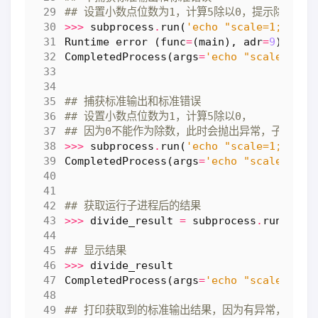
## 设置小数点位数为1，计算5除以0，提示除0异常
>>>
subprocess
.
run
(
'echo "scale=1; 5/0"
Runtime
error
(
func
=
(
main
),
adr
=
9
):
Div
CompletedProcess
(
args
=
'echo "scale=1; 5
## 捕获标准输出和标准错误
## 设置小数点位数为1，计算5除以0，
## 因为0不能作为除数，此时会抛出异常，子进程
>>>
subprocess
.
run
(
'echo "scale=1; 5/0"
CompletedProcess
(
args
=
'echo "scale=1; 5
## 获取运行子进程后的结果
>>>
divide_result
=
subprocess
.
run
(
'ech
## 显示结果
>>>
divide_result
CompletedProcess
(
args
=
'echo "scale=1; 5
## 打印获取到的标准输出结果，因为有异常，标准