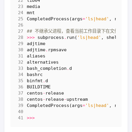
lib64
media
mnt
CompletedProcess
(
args
=
'ls|head'
,
return
## 不继承父进程，查看当前工作目录下在文件列表
>>>
subprocess
.
run
(
'ls|head'
,
shell
=
Tru
adjtime
adjtime
.
rpmsave
aliases
alternatives
bash_completion
.
d
bashrc
binfmt
.
d
BUILDTIME
centos
-
release
centos
-
release
-
upstream
CompletedProcess
(
args
=
'ls|head'
,
return
>>>