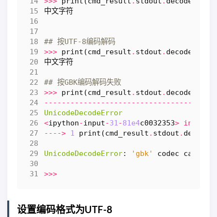
>>>
print
(
cmd_result
.
stdout
.
decode
())
中文字符
## 按UTF-8编码解码
>>>
print
(
cmd_result
.
stdout
.
decode
(
'UTF
中文字符
## 按GBK编码解码失败
>>>
print
(
cmd_result
.
stdout
.
decode
(
'GBK
---------------------------------------
UnicodeDecodeError
<
ipython
-
input
-
31
-
81e4
c0032353
>
in
<
mod
---->
1
print
(
cmd_result
.
stdout
.
decode
(
UnicodeDecodeError
:
'gbk'
codec
can
't d
>>>
设置编码格式为UTF-8