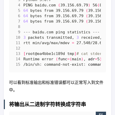
PING baidu.com 
(
39.156.69.79
)
 56
(
84
)
64
 bytes from 39.156.69.79 
(
39.156.69.7
64
 bytes from 39.156.69.79 
(
39.156.69.7
64
 bytes from 39.156.69.79 
(
39.156.69.7
3
 packets transmitted, 
3
 received, 0% p
rtt min/avg/max/mdev 
=
[
root@ea4bbe1c189d tmp
]
# cat stderr.log
Runtime error 
(
func
=(
main
)
, 
adr
=
5
)
/bin/sh: command-not-exist: 
command
可以看到标准输出和标准错误都可以正常写入到文件
中。
将输出从二进制字符转换成字符串
PY