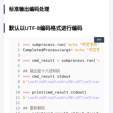
标准输出编码处理
默认以UTF-8编码格式进行编码
PY
>>>
subprocess
.
run
(
'echo "中文字符"'
,
sh
CompletedProcess
(
args
=
'echo "中文字符"'
,
>>>
cmd_result
=
subprocess
.
run
(
'echo 
## 输出是十六进制码
>>>
cmd_result
.
stdout
b
'
\xe4\xb8\xad\xe6\x96\x87\xe5\xad\x97\
>>>
print
(
cmd_result
.
stdout
)
b
'
\xe4\xb8\xad\xe6\x96\x87\xe5\xad\x97\
## 重新解码