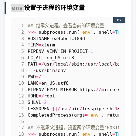
设置子进程的环境变量
env
PY
## 继承父进程，查看当前的环境变量
>>>
subprocess
.
run
(
'env'
,
shell
=
True
)
HOSTNAME
=
ea4bbe1c189d
TERM
=
xterm
PIPENV_VENV_IN_PROJECT
=
1
LC_ALL
=
en_US
.
utf8
PATH
=/
usr
/
local
/
sbin
:
/
usr
/
local
/
bin
:
/
us
_
=/
usr
/
bin
/
env
PWD
=/
LANG
=
en_US
.
utf8
PIPENV_PYPI_MIRROR
=
https
:
//
mirrors
.
aliy
HOME
=/
root
SHLVL
=
2
LESSOPEN
=||/
usr
/
bin
/
lesspipe
.
sh
%
s
CompletedProcess
(
args
=
'env'
,
returncode
## 不继承父进程，设置两个环境变量`HOSTNAME`
>>>
subprocess
.
run
(
'env'
,
shell
=
True
,
e