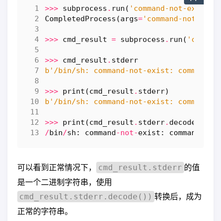
>>>
subprocess
.
run
(
'command-not-exist'
,
CompletedProcess
(
args
=
'command-not-exis
>>>
cmd_result
=
subprocess
.
run
(
'comman
>>>
cmd_result
.
stderr
b
'/bin/sh: command-not-exist: command n
>>>
print
(
cmd_result
.
stderr
)
b
'/bin/sh: command-not-exist: command n
>>>
print
(
cmd_result
.
stderr
.
decode
())
/
bin
/
sh
:
command
-
not
-
exist
:
command
not
可以看到正常情况下，
的值
cmd_result.stderr
是一个二进制字符串，使用
转换后，成为
cmd_result.stderr.decode())
正常的字符串。