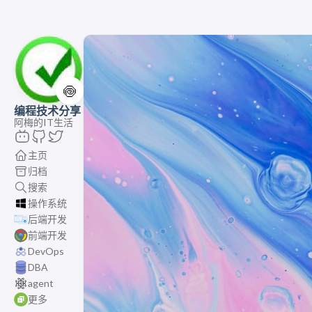
🍥
编程技术分享
阿梅的IT生活
主页
归档
搜索
操作系统
后端开发
前端开发
DevOps
DBA
agent
更多