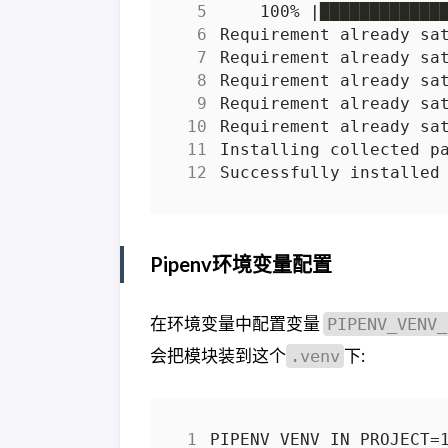
    100% 
|
████████████
Requirement already sa
Requirement already sa
Requirement already sa
Requirement already sa
Requirement already sa
Pipenv环境变量配置
在环境变量中配置变量
PIPENV_VENV_
会把模块装到这个
下:
.venv