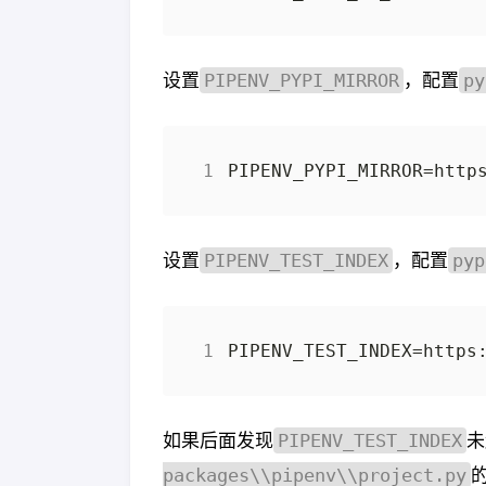
设置
，配置
PIPENV_PYPI_MIRROR
py
设置
，配置
PIPENV_TEST_INDEX
pyp
如果后面发现
未
PIPENV_TEST_INDEX
的
packages\\pipenv\\project.py