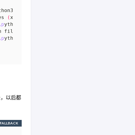
thon3.6.2
\l
ib
\s
ite-packages 
(
from pipenv
)
(
20
es 
(
x86
)
\p
ython3.6.2
\l
ib
\s
ite-packages 
(
from 
\p
ython3.6.2
\l
ib
\s
ite-packages 
(
from pipenv
)
m files 
(
x86
)
\p
ython3.6.2
\l
ib
\s
ite-packages 
(
\p
ython3.6.2
\l
ib
\s
ite-packages 
(
from pipenv
)
录，以后都
FALLBACK