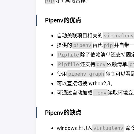
等工具的合体。
pip
Pipenv的优点
自动关联项目相关的
virtualenv
提供的
替代
并自带
pipenv
pip
除了依赖清单还支持固
Pipfile
还支持
依赖清单.
Pipfile
dev
p
使用
命令可以看
pipenv graph
可以直接切换python2,3。
可通过自动加载
读取环境变
.env
Pipenv的缺点
windows上切入
,命
virtualenv