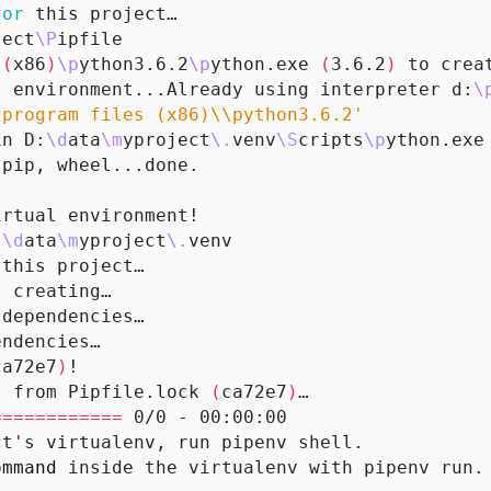
for
ject
\P
 
(
x86
)
\p
ython3.6.2
\p
ython.exe 
(
3.6.2
)
l environment...Already using interpreter d:
\
\program files (x86)\\python3.6.2'
in D:
\d
ata
\m
yproject
\.
venv
\S
cripts
\p
:
\d
ata
\m
yproject
\.
ca72e7
)
s from Pipfile.lock 
(
ca72e7
)
============
ct
'
ommand