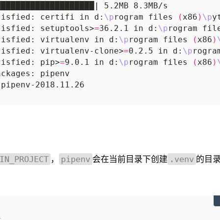
████████████████████
|
tisfied: certifi in d:
\p
rogram files 
(
x86
)
\p
y
tisfied: setuptools>
=
36.2.1 in d:
\p
rogram fil
tisfied: virtualenv in d:
\p
rogram files 
(
x86
)
tisfied: virtualenv-clone>
=
0.2.5 in d:
\p
rogra
tisfied: pip>
=
9.0.1 in d:
\p
rogram files 
(
x86
)
，
会在当前目录下创建
的目
IN_PROJECT
pipenv
.venv