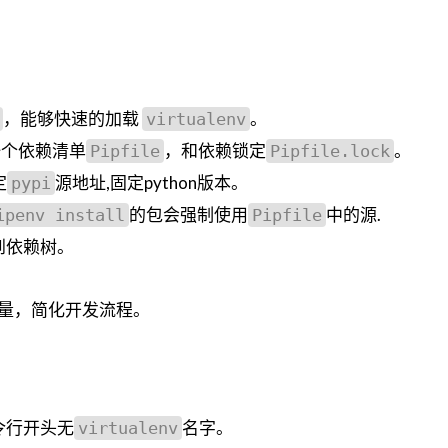
，能够快速的加载
。
virtualenv
一个依赖清单
，和依赖锁定
。
Pipfile
Pipfile.lock
定
源地址,固定python版本。
pypi
的包会强制使用
中的源.
ipenv install
Pipfile
到依赖树。
量，简化开发流程。
令行开头无
名字。
virtualenv