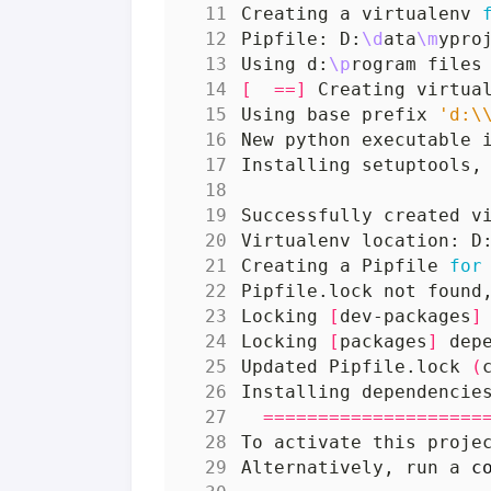
Creating a virtualenv 
Pipfile: D:
\d
ata
\m
ypro
Using d:
\p
rogram files
[
==]
 Creating virtua
Using base prefix 
'd:\
New python executable 
Virtualenv location: D
Creating a Pipfile 
for
Locking 
[
dev-packages
]
Locking 
[
packages
]
Updated Pipfile.lock 
(
Installing dependencie
====================
To activate this proje
Alternatively, run a 
c