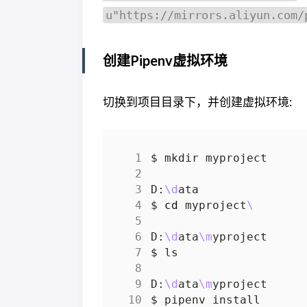
u"https://mirrors.aliyun.com/
创建Pipenv虚拟环境
切换到项目目录下，并创建虚拟环境:
D:
\d
$ 
cd
 myproject
\ 
D:
\d
ata
\m
D:
\d
ata
\m