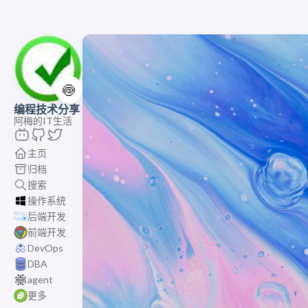
🍥
编程技术分享
阿梅的IT生活
主页
归档
搜索
操作系统
后端开发
前端开发
DevOps
DBA
agent
更多