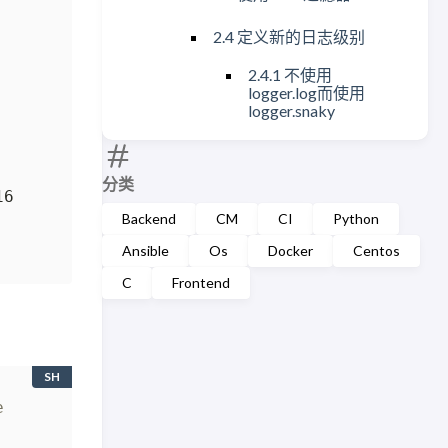
2.4 定义新的日志级别
2.4.1 不使用
logger.log而使用
logger.snaky
分类
Backend
CM
CI
Python
Ansible
Os
Docker
Centos
C
Frontend
SH
e