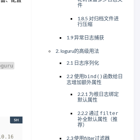
件
1.8.5 对归档文件进
行压缩
1.9 异常日志捕获
2. loguru的高级用法
2.1 日志序列化
oguru
2.2 使用
函数给日
bind()
志增加额外属性
2.2.1 为根日志绑定
默认属性
2.2.2 通过
filter
补全默认属性（推
SH
荐）
10.16 python=3.10.16
2.3 使用filter过滤器