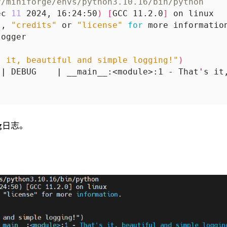
v/miniforge/envs/python3.10.16/bin/python
ec 
11
 2024, 16:24:50
)
[
GCC 11.2.0
]
"
, 
"credits"
 or 
"license"
for
s it, beautiful and simple logging!"
)
 
|
 DEBUG    
|
 __main__:<module>:1 - That
'
g日志。