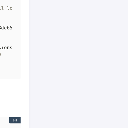
ll loguru
8de65b8cc732daa3e33e67806420b2ae89bdce2b04af7
sions and conflicting behaviour with the syst
e
SH