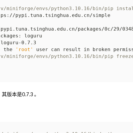
rv/miniforge/envs/python3.10.16/bin/pip insta
/pypi.tuna.tsinghua.edu.cn/packages/0c/29/034
s the 
'root'
 user can result in broken permis
rv/miniforge/envs/python3.10.16/bin/pip freez
版本是0.7.3 。