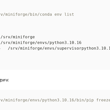
rv/miniforge/bin/conda env list
uru:
rv/miniforge/envs/python3.10.16/bin/pip freez