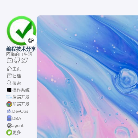
🍥
编程技术分享
阿梅的IT生活
主页
归档
搜索
操作系统
后端开发
前端开发
DevOps
DBA
agent
更多