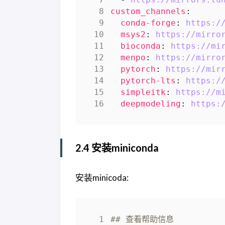
custom_channels
:
conda-forge
:
https:/
msys2
:
https://mirro
bioconda
:
https://mi
menpo
:
https://mirro
pytorch
:
https://mir
pytorch-lts
:
https:/
simpleitk
:
https://m
deepmodeling
:
https:
2.4 安装miniconda
安装minicoda:
## 查看帮助信息