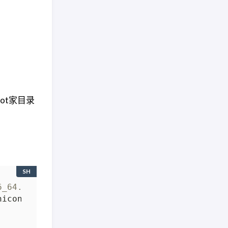
oot家目录
SH
6_64.sh |grep '8eb5999c2f7ac6189690d95ae5ec91