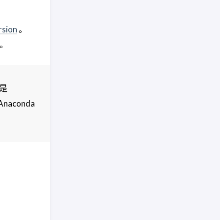
rsion
。
。
这是
aconda