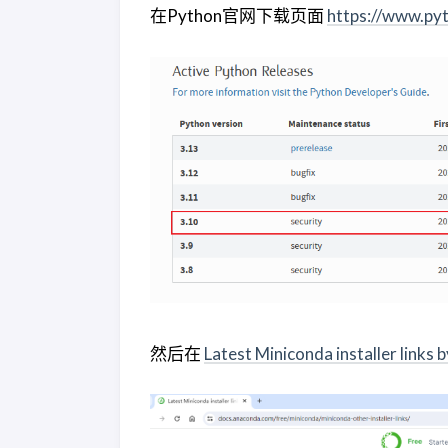
在Python官网下载页面
https://www.py
然后在
Latest Miniconda installer links 