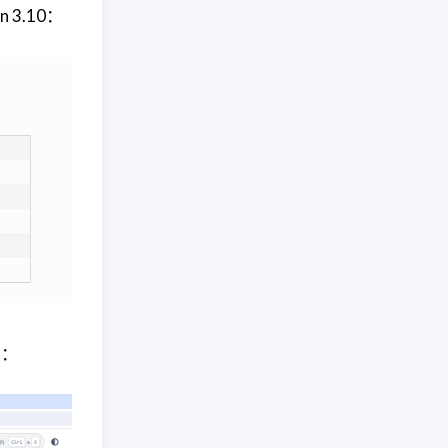
 3.10：
a：