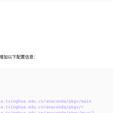
增加以下配置信息：
e
na.tsinghua.edu.cn/anaconda/pkgs/main
na.tsinghua.edu.cn/anaconda/pkgs/r
na.tsinghua.edu.cn/anaconda/pkgs/msys2