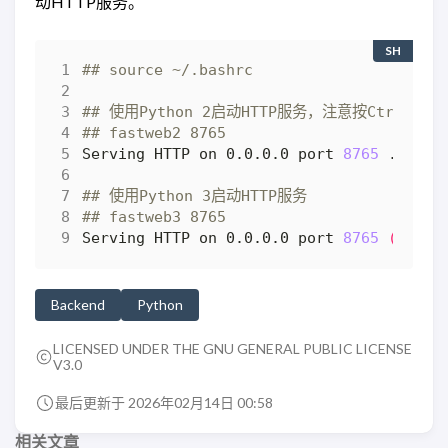
动HTTP服务。
SH
## source ~/.bashrc
## 使用Python 2启动HTTP服务，注意按Ctrl + 
## fastweb2 8765
Serving HTTP on 0.0.0.0 port 
8765
## 使用Python 3启动HTTP服务
## fastweb3 8765
Serving HTTP on 0.0.0.0 port 
8765
(
http:
Backend
Python
LICENSED UNDER THE GNU GENERAL PUBLIC LICENSE
V3.0
最后更新于 2026年02月14日 00:58
相关文章