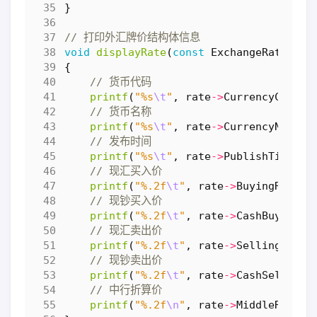
}
void
displayRate
(
const
ExchangeRate
*
ra
{
printf
(
"%s
\t
"
,
rate
->
CurrencyCode
);
printf
(
"%s
\t
"
,
rate
->
CurrencyName
);
printf
(
"%s
\t
"
,
rate
->
PublishTime
);
printf
(
"%.2f
\t
"
,
rate
->
BuyingRate
);
printf
(
"%.2f
\t
"
,
rate
->
CashBuyingRa
printf
(
"%.2f
\t
"
,
rate
->
SellingRate
)
printf
(
"%.2f
\t
"
,
rate
->
CashSellingR
printf
(
"%.2f
\n
"
,
rate
->
MiddleRate
);