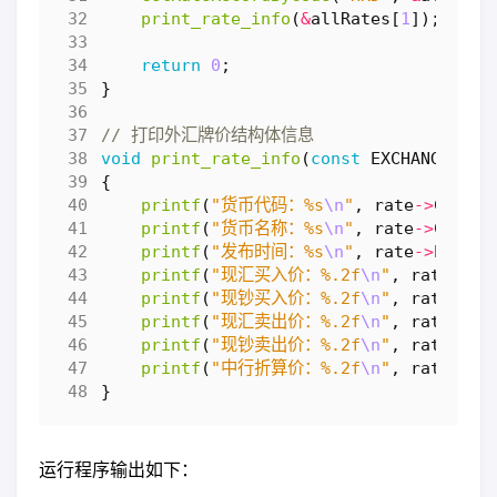
print_rate_info
(
&
allRates
[
1
]);
return
0
;
}
void
print_rate_info
(
const
EXCHANGE_RAT
{
printf
(
"货币代码：%s
\n
"
,
rate
->
Curren
printf
(
"货币名称：%s
\n
"
,
rate
->
Curren
printf
(
"发布时间：%s
\n
"
,
rate
->
Publis
printf
(
"现汇买入价：%.2f
\n
"
,
rate
->
Bu
printf
(
"现钞买入价：%.2f
\n
"
,
rate
->
Ca
printf
(
"现汇卖出价：%.2f
\n
"
,
rate
->
Se
printf
(
"现钞卖出价：%.2f
\n
"
,
rate
->
Ca
printf
(
"中行折算价：%.2f
\n
"
,
rate
->
Mi
}
运行程序输出如下：