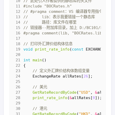
#include
"BOCRates.h"
void
print_rate_info
(
const
EXCHANGE_RAT
int
main
()
{
ExchangeRate
allRates
[
26
];
GetRateRecordByCode
(
"USD"
,
&
allRate
print_rate_info
(
&
allRates
[
0
]);
GetRateRecordByCode
(
"HKD"
,
&
allRate