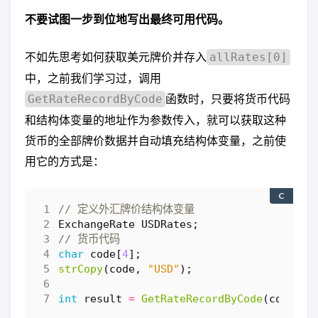
不要试图一步到位地写出最终可用代码。
不如先思考如何获取美元牌价并存入
allRates[0]
中，之前我们学习过，调用
函数时，只要将货币代码
GetRateRecordByCode
和结构体变量的地址作为参数传入，就可以获取这种
货币的全部牌价数据并自动填充结构体变量，之前使
用它的方式是：
C
ExchangeRate
USDRates
;
char
code
[
4
];
strCopy
(
code
,
"USD"
);
int
result
=
GetRateRecordByCode
(
code
,
&