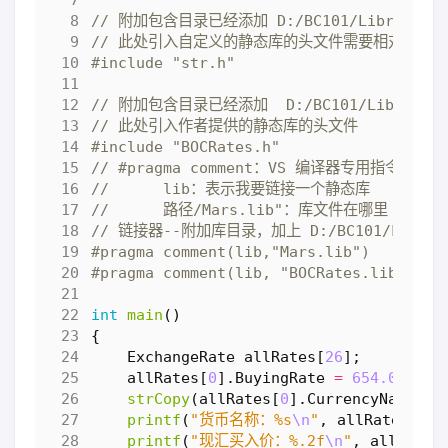
#include
"str.h"
#include
"BOCRates.h"
int
main
()
{
ExchangeRate
allRates
[
26
];
allRates
[
0
].
BuyingRate
=
654.07
;
strCopy
(
allRates
[
0
].
CurrencyName
,
"
printf
(
"货币名称：%s
\n
"
,
allRates
[
0
].
printf
(
"现汇买入价：%.2f
\n
"
,
allRates