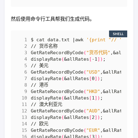
然后使用命令行工具帮我们生成代码。
SHELL
$ cat data.txt 
|
awk 
'{print "// "$2"\n
GetRateRecordByCode
(
"货币代码"
,
&
allRate
displayRate
(
&
allRates
[
-1
])
;
GetRateRecordByCode
(
"USD"
,
&
allRates
[
0
]
displayRate
(
&
allRates
[
0
])
;
GetRateRecordByCode
(
"HKD"
,
&
allRates
[
1
]
displayRate
(
&
allRates
[
1
])
;
GetRateRecordByCode
(
"AUD"
,
&
allRates
[
2
]
displayRate
(
&
allRates
[
2
])
;
GetRateRecordByCode
(
"EUR"
,
&
allRates
[
3
]
displayRate
(
&
allRates
[
3
])
;