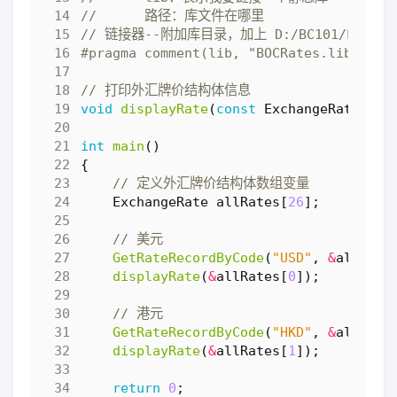
void
displayRate
(
const
ExchangeRate
*
ra
int
main
()
{
ExchangeRate
allRates
[
26
];
GetRateRecordByCode
(
"USD"
,
&
allRate
displayRate
(
&
allRates
[
0
]);
GetRateRecordByCode
(
"HKD"
,
&
allRate
displayRate
(
&
allRates
[
1
]);
return
0
;